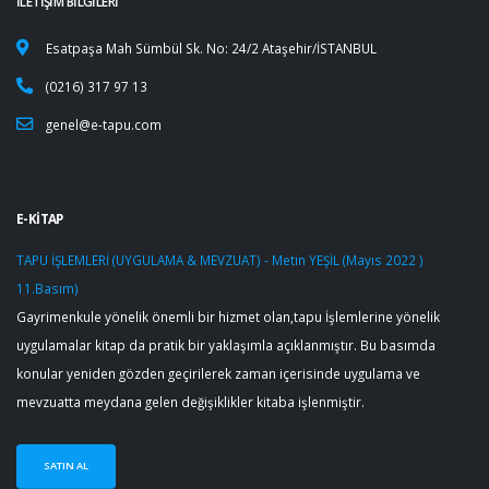
İLETİŞİM BİLGİLERİ
Esatpaşa Mah Sümbül Sk. No: 24/2 Ataşehir/İSTANBUL
(0216) 317 97 13
genel@e-tapu.com
E-KİTAP
TAPU İŞLEMLERİ (UYGULAMA & MEVZUAT) - Metin YEŞİL (Mayıs 2022 )
11.Basım)
Gayrimenkule yönelik önemli bir hizmet olan,tapu İşlemlerine yönelik
uygulamalar kitap da pratik bir yaklaşımla açıklanmıştır. Bu basımda
konular yeniden gözden geçirilerek zaman içerisinde uygulama ve
mevzuatta meydana gelen değişiklikler kitaba işlenmiştir.
SATIN AL