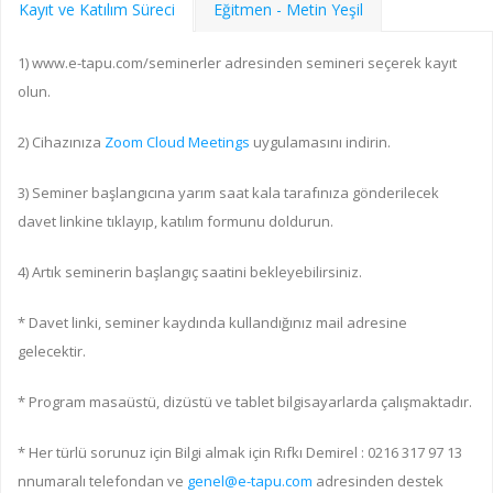
Kayıt ve Katılım Süreci
Eğitmen - Metin Yeşil
1) www.e-tapu.com/seminerler adresinden semineri seçerek kayıt
olun.
2) Cihazınıza
Zoom Cloud Meetings
uygulamasını indirin.
3) Seminer başlangıcına yarım saat kala tarafınıza gönderilecek
davet linkine tıklayıp, katılım formunu doldurun.
4) Artık seminerin başlangıç saatini bekleyebilirsiniz.
* Davet linki, seminer kaydında kullandığınız mail adresine
gelecektir.
* Program masaüstü, dizüstü ve tablet bilgisayarlarda çalışmaktadır.
* Her türlü sorunuz için Bilgi almak için Rıfkı Demirel : 0216 317 97 13
nnumaralı telefondan ve
genel@e-tapu.com
adresinden destek