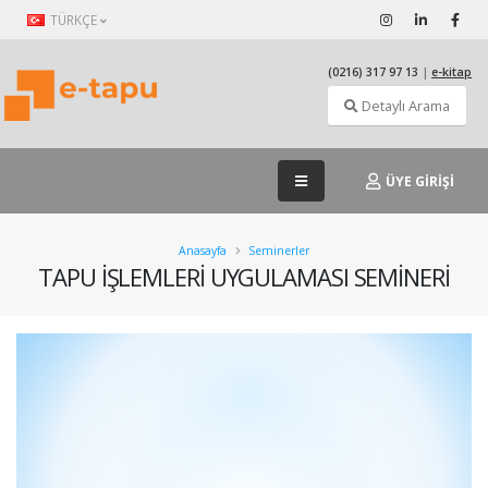
TÜRKÇE
(0216) 317 97 13
|
e-kitap
Detaylı Arama
ÜYE GİRİŞİ
Anasayfa
Seminerler
TAPU İŞLEMLERİ UYGULAMASI SEMİNERİ